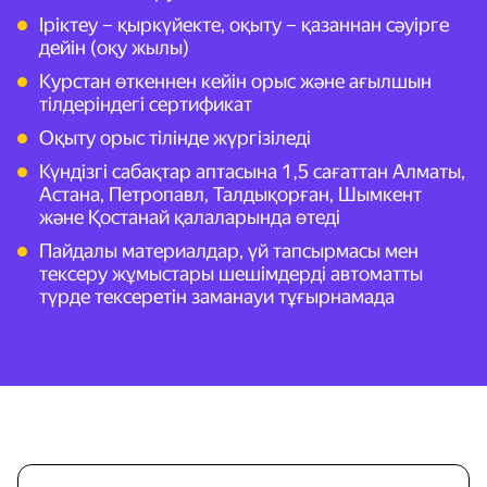
Іріктеу – қыркүйекте, оқыту – қазаннан сәуірге
дейін (оқу жылы)
Курстан өткеннен кейін орыс және ағылшын
тілдеріндегі сертификат
Оқыту орыс тілінде жүргізіледі
Күндізгі сабақтар аптасына 1,5 сағаттан Алматы,
Астана, Петропавл, Талдықорған, Шымкент
және Қостанай қалаларында өтеді
Пайдалы материалдар, үй тапсырмасы мен
тексеру жұмыстары шешімдерді автоматты
түрде тексеретін заманауи тұғырнамада