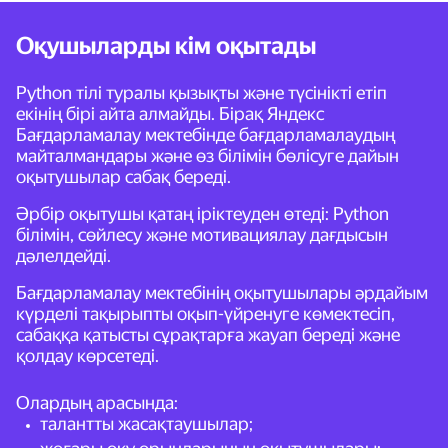
Оқушыларды кім оқытады
Python тілі туралы қызықты және түсінікті етіп
екінің бірі айта алмайды. Бірақ Яндекс
Бағдарламалау мектебінде бағдарламалаудың
майталмандары және өз білімін бөлісуге дайын
оқытушылар сабақ береді.
Әрбір оқытушы қатаң іріктеуден өтеді: Python
білімін, сөйлесу және мотивациялау дағдысын
дәлелдейді.
Бағдарламалау мектебінің оқытушылары әрдайым
күрделі тақырыпты оқып-үйренуге көмектесіп,
сабаққа қатысты сұрақтарға жауап береді және
қолдау көрсетеді.
Олардың арасында:
талантты жасақтаушылар;