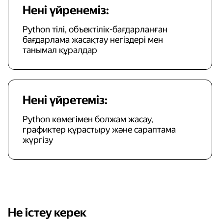
Нені үйренеміз:
Python тілі, объектілік-бағдарланған
бағдарлама жасақтау негіздері мен
танымал құралдар
Нені үйретеміз:
Python көмегімен болжам жасау,
графиктер құрастыру және сараптама
жүргізу
Не істеу керек