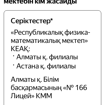
мектебін кім жасайды
Серіктестер*
«Республикалық физика-
математикалық мектеп»
КЕАҚ:
Алматы қ. филиалы
Астана қ. филиалы
Алматы қ. Білім
басқармасының «№ 166
Лицей» КММ