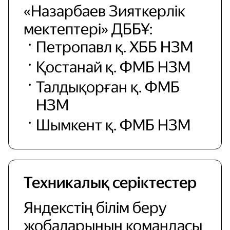
«Назарбаев Зияткерлік
мектептері» ДББҰ:
Петропавл қ. ХББ НЗМ
Қостанай қ. ФМБ НЗМ
Талдықорған қ. ФМБ
НЗМ
Шымкент қ. ФМБ НЗМ
Техникалық серіктестер
Яндекстің білім беру
жобаларының командасы