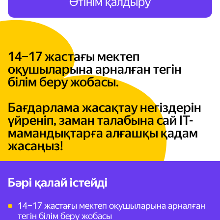
Өтінім қалдыру
14–17 жастағы мектеп
оқушыларына арналған тегін
білім беру жобасы.
Бағдарлама жасақтау негіздерін
үйреніп, заман талабына сай ІТ-
мамандықтарға алғашқы қадам
жасаңыз!
Бәрі қалай істейді
14–17 жастағы мектеп оқушыларына арналған
тегін білім беру жобасы