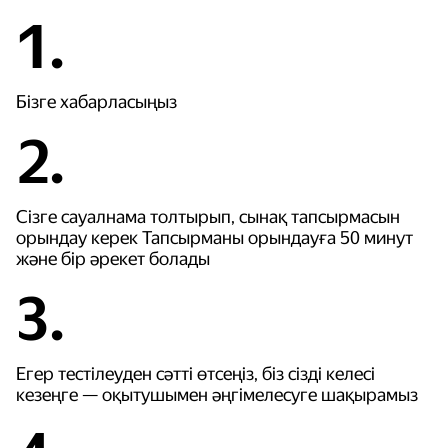
1.
Бізге хабарласыңыз
2.
Сізге сауалнама толтырып, сынақ тапсырмасын
орындау керек Тапсырманы орындауға 50 минут
және бір әрекет болады
3.
Егер тестілеуден сәтті өтсеңіз, біз сізді келесі
кезеңге — оқытушымен әңгімелесуге шақырамыз