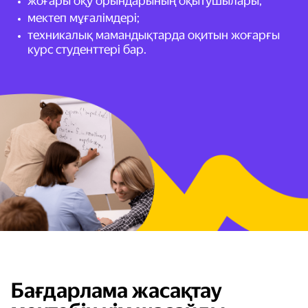
жоғары оқу орындарының оқытушылары;
мектеп мұғалімдері;
техникалық мамандықтарда оқитын жоғарғы
курс студенттері бар.
Бағдарлама жасақтау