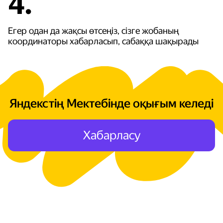
4.
Егер одан да жақсы өтсеңіз, сізге жобаның
координаторы хабарласып, сабаққа шақырады
Яндекстің Мектебінде оқығым келеді
Хабарласу