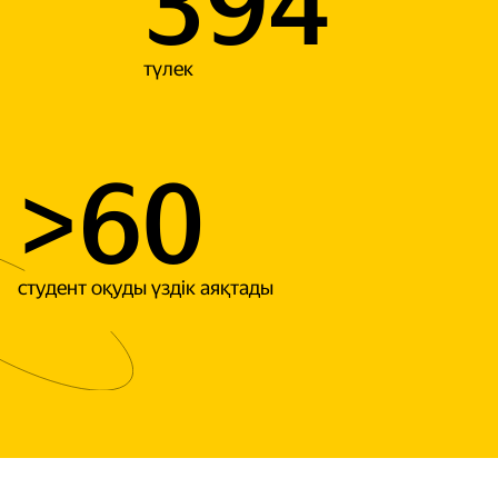
394
түлек
>60
студент оқуды үздік аяқтады